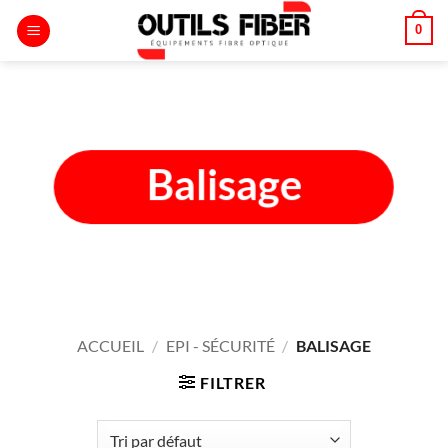
Passer
0
au
contenu
Balisage
ACCUEIL
/
EPI - SÉCURITÉ
/
BALISAGE
FILTRER