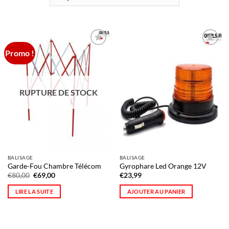
Promo !
Ajouter
Ajouter
à la liste
à la liste
d’envies
d’envies
RUPTURE DE STOCK
BALISAGE
BALISAGE
Garde-Fou Chambre Télécom
Gyrophare Led Orange 12V
Le
Le
€
80,00
€
69,00
€
23,99
prix
prix
initial
actuel
LIRE LA SUITE
AJOUTER AU PANIER
était :
est :
€80,00.
€69,00.